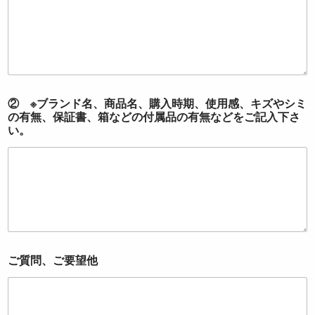
メ
② ※ブランド名、商品名、購入時期、使用感、キズやシミ
ー
の有無、保証書、箱などの付属品の有無などをご記入下さ
ル
い。
ア
ド
レ
ス
名
前
メ
ー
ル
ア
ご質問、ご要望他
ド
レ
ス